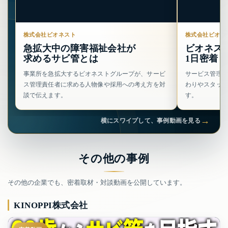
株式会社ビオネスト
株式会社ビオネ
急拡大中の障害福祉会社が
ビオネス
求めるサビ管とは
1日密着
事業所を急拡大するビオネストグループが、サービ
サービス管理責
ス管理責任者に求める人物像や採用への考え方を対
わりやスタッ
談で伝えます。
す。
→
横にスワイプして、事例動画を見る
その他の事例
その他の企業でも、密着取材・対談動画を公開しています。
KINOPPI株式会社