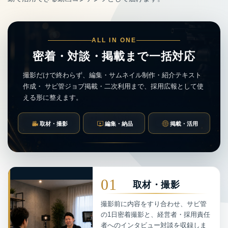
ALL IN ONE
密着・対談・掲載まで一括対応
撮影だけで終わらず、編集・サムネイル制作・紹介テキスト
作成・
サビ管ジョブ掲載・二次利用まで、採用広報として使
える形に整えます。
取材・撮影
編集・納品
掲載・活用
01
取材・撮影
撮影前に内容をすり合わせ、サビ管
の1日密着撮影と、経営者・採用責任
者へのインタビュー対談を収録しま