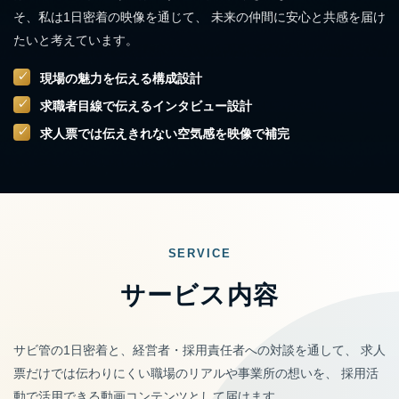
そ、私は1日密着の映像を通じて、
未来の仲間に安心と共感を届け
たいと考えています。
現場の魅力を伝える構成設計
求職者目線で伝えるインタビュー設計
求人票では伝えきれない空気感を映像で補完
SERVICE
サービス内容
サビ管の1日密着と、経営者・採用責任者への対談を通して、
求人
票だけでは伝わりにくい職場のリアルや事業所の想いを、
採用活
動で活用できる動画コンテンツとして届けます。